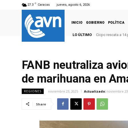
C
27.3
Caracas
jueves, agosto 6, 2026
INICIO
GOBIERNO
POLÍTICA
LO ÚLTIMO
Cicpc rescata a 14
FANB neutraliza avio
de marihuana en Am
noviembre 23, 2025
Actualizado:
noviembre 23
REGIONES
Share