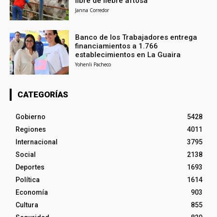
libre de fiebre aftosa
Janna Corredor
Banco de los Trabajadores entrega
financiamientos a 1.766
establecimientos en La Guaira
Yohenli Pacheco
CATEGORÍAS
Gobierno
5428
Regiones
4011
Internacional
3795
Social
2138
Deportes
1693
Política
1614
Economía
903
Cultura
855