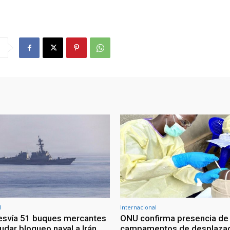
l
Internacional
esvía 51 buques mercantes
ONU confirma presencia de
udar bloqueo naval a Irán
campamentos de desplazad