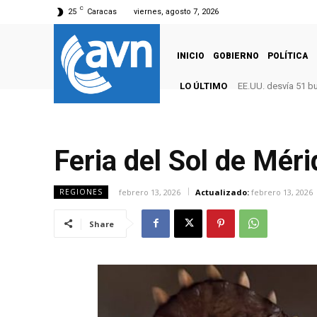
C
25
Caracas
viernes, agosto 7, 2026
INICIO
GOBIERNO
POLÍTICA
LO ÚLTIMO
EE.UU. desvía 51 b
Feria del Sol de Mér
febrero 13, 2026
Actualizado:
febrero 13, 2026
REGIONES
Share