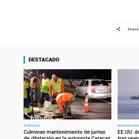
Share
DESTACADO
Gobierno
Internaciona
Culminan mantenimiento de juntas
EE.UU. d
de dilatación en la autopista Caracas
tras rean