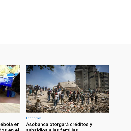
Economía
 ébola en
Asobanca otorgará créditos y
os en el
subsidios a las familias