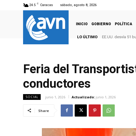
C
24.5
Caracas
sábado, agosto 8, 2026
INICIO
GOBIERNO
POLÍTICA
LO ÚLTIMO
EE.UU. desvía 51 b
Feria del Transporti
conductores
junio 1, 2026
Actualizado:
junio 1, 2026
SOCIAL
Share