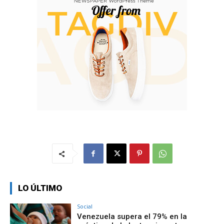
LO ÚLTIMO
Social
Venezuela supera el 79% en la