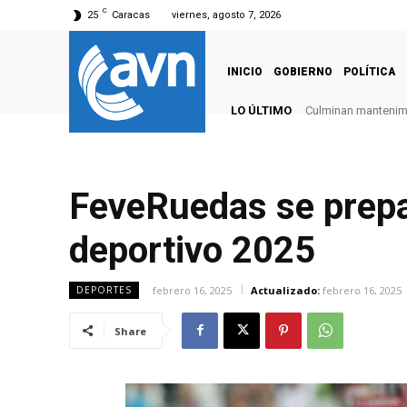
C
25
Caracas
viernes, agosto 7, 2026
INICIO
GOBIERNO
POLÍTICA
LO ÚLTIMO
Culminan mantenimie
FeveRuedas se prepa
deportivo 2025
febrero 16, 2025
Actualizado:
febrero 16, 2025
DEPORTES
Share