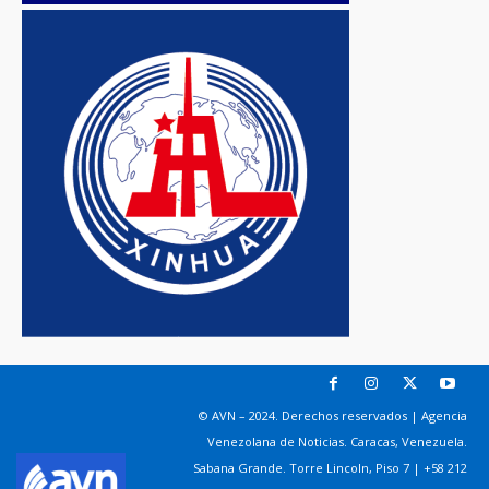
© AVN – 2024. Derechos reservados | Agencia
Venezolana de Noticias. Caracas, Venezuela.
Sabana Grande. Torre Lincoln, Piso 7 | +58 212