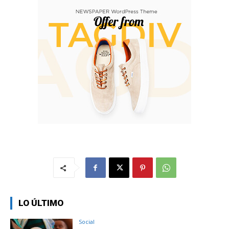
LO ÚLTIMO
Social