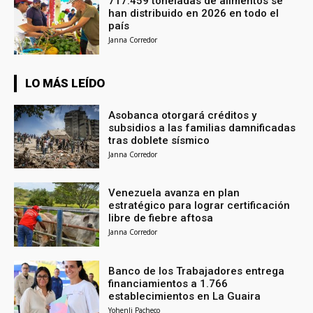
717.459 toneladas de alimentos se
han distribuido en 2026 en todo el
país
Janna Corredor
LO MÁS LEÍDO
Asobanca otorgará créditos y
subsidios a las familias damnificadas
tras doblete sísmico
Janna Corredor
Venezuela avanza en plan
estratégico para lograr certificación
libre de fiebre aftosa
Janna Corredor
Banco de los Trabajadores entrega
financiamientos a 1.766
establecimientos en La Guaira
Yohenli Pacheco