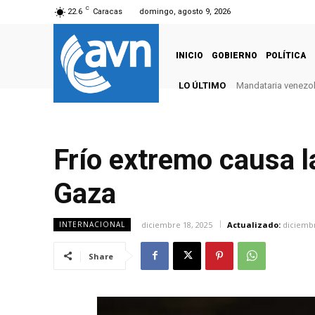
C
22.6
Caracas
domingo, agosto 9, 2026
INICIO
GOBIERNO
POLÍTICA
LO ÚLTIMO
Mandataria venezola
Frío extremo causa l
Gaza
diciembre 18, 2025
Actualizado:
diciembr
INTERNACIONAL
Share