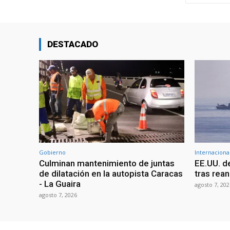
DESTACADO
Gobierno
Internaciona
Culminan mantenimiento de juntas
EE.UU. d
de dilatación en la autopista Caracas
tras rean
- La Guaira
agosto 7, 202
agosto 7, 2026