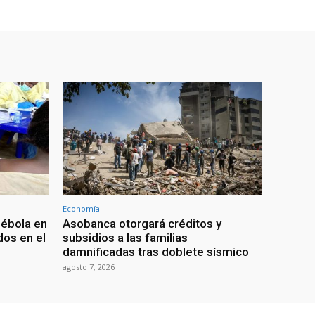
Economía
 ébola en
Asobanca otorgará créditos y
os en el
subsidios a las familias
damnificadas tras doblete sísmico
agosto 7, 2026