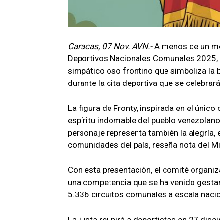
Caracas, 07 Nov. AVN.-
A menos de un mes
Deportivos Nacionales Comunales 2025, e
simpático oso frontino que simboliza la 
durante la cita deportiva que se celebrará
La figura de Fronty, inspirada en el único 
espíritu indomable del pueblo venezolano.
personaje representa también la alegría, e
comunidades del país, reseña nota del Min
Con esta presentación, el comité organizad
una competencia que se ha venido gestan
5.336 circuitos comunales a escala nacio
La justa reunirá a deportistas en 27 disci