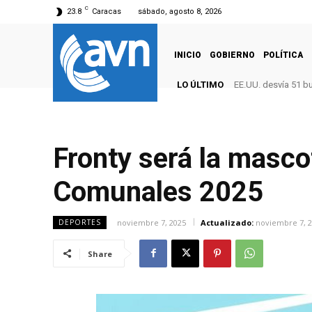
C
23.8
Caracas
sábado, agosto 8, 2026
INICIO
GOBIERNO
POLÍTICA
LO ÚLTIMO
EE.UU. desvía 51 b
Fronty será la masco
Comunales 2025
noviembre 7, 2025
Actualizado:
noviembre 7, 
DEPORTES
Share