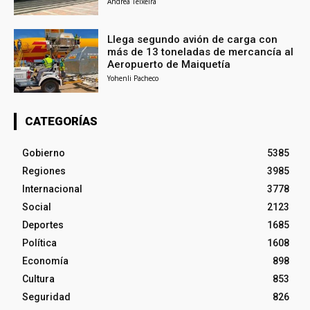
Andrea Teixeira
Llega segundo avión de carga con
más de 13 toneladas de mercancía al
Aeropuerto de Maiquetía
Yohenli Pacheco
CATEGORÍAS
Gobierno
5385
Regiones
3985
Internacional
3778
Social
2123
Deportes
1685
Política
1608
Economía
898
Cultura
853
Seguridad
826