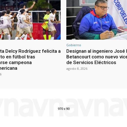
Gobierno
a Delcy Rodríguez felicita a
Designan al ingeniero José 
nto en fútbol tras
Betancourt como nuevo vic
arse campeona
de Servicios Eléctricos
mericana
agosto 8, 2026
6