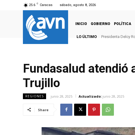
C
25.6
Caracas
sábado, agosto 8, 2026
INICIO
GOBIERNO
POLÍTICA
LO ÚLTIMO
Presidenta Delcy Ro
Fundasalud atendió a
Trujillo
junio 28, 2025
Actualizado:
junio 28, 2025
REGIONES
Share