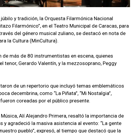
júbilo y tradición, la Orquesta Filarmónica Nacional
aitazo Filarmónico”, en el Teatro Municipal de Caracas, para
través del género musical zuliano, se destacó en nota de
ra la Cultura (MinCultura).
ión de más de 80 instrumentistas en escena, quienes
l tenor, Gerardo Valentín, y la mezzosoprano, Peggy
frutaron de un repertorio que incluyó temas emblemáticos
época decembrina, como “La Piñata”, “Mi Nostalgia”,
 fueron coreadas por el público presente.
 Música, Alí Alejandro Primera, resaltó la importancia de
 y agradeció la masiva asistencia al evento: “La gente
e nuestro pueblo”, expresó, al tiempo que destacó que la