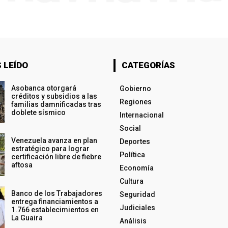
 LEÍDO
CATEGORÍAS
Asobanca otorgará
Gobierno
créditos y subsidios a las
Regiones
familias damnificadas tras
doblete sísmico
Internacional
Social
Venezuela avanza en plan
Deportes
estratégico para lograr
Política
certificación libre de fiebre
aftosa
Economía
Cultura
Banco de los Trabajadores
Seguridad
entrega financiamientos a
Judiciales
1.766 establecimientos en
La Guaira
Análisis