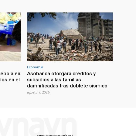
Economía
 ébola en
Asobanca otorgará créditos y
os en el
subsidios a las familias
damnificadas tras doblete sísmico
agosto 7, 2026