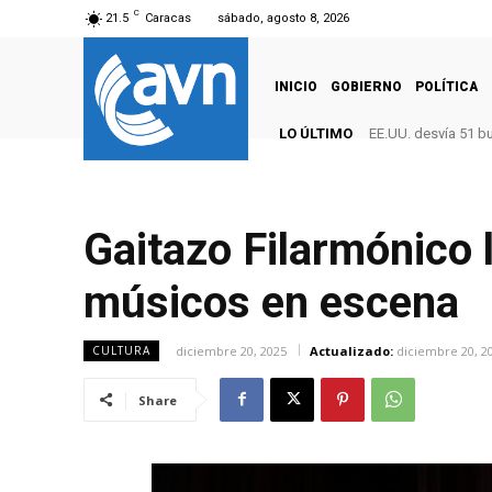
C
21.5
Caracas
sábado, agosto 8, 2026
INICIO
GOBIERNO
POLÍTICA
LO ÚLTIMO
EE.UU. desvía 51 b
Gaitazo Filarmónico 
músicos en escena
diciembre 20, 2025
Actualizado:
diciembre 20, 2
CULTURA
Share