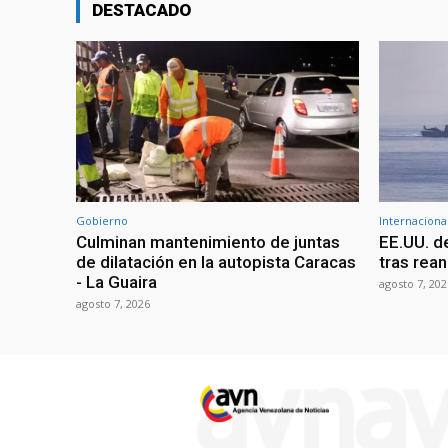
DESTACADO
Gobierno
Internaciona
Culminan mantenimiento de juntas
EE.UU. d
de dilatación en la autopista Caracas
tras rean
- La Guaira
agosto 7, 202
agosto 7, 2026