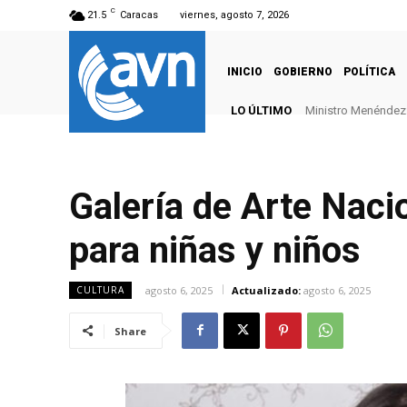
C
21.5
Caracas
viernes, agosto 7, 2026
INICIO
GOBIERNO
POLÍTICA
LO ÚLTIMO
Ministro Menéndez: 
Galería de Arte Nacio
para niñas y niños
agosto 6, 2025
Actualizado:
agosto 6, 2025
CULTURA
Share