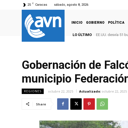
C
25
Caracas
sábado, agosto 8, 2026
INICIO
GOBIERNO
POLÍTICA
LO ÚLTIMO
EE.UU. desvía 51 b
Gobernación de Falcó
municipio Federació
octubre 22, 2025
Actualizado:
octubre 22, 2025
REGIONES
Share