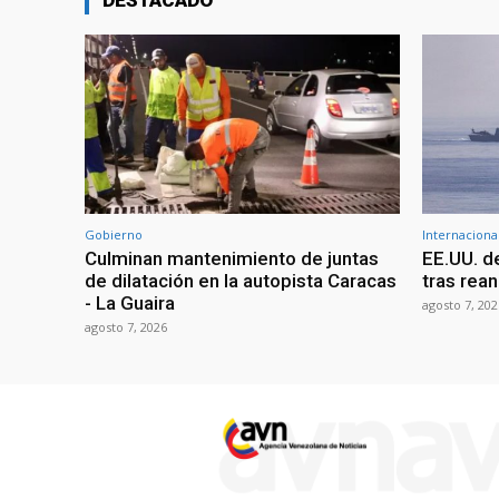
Gobierno
Internaciona
Culminan mantenimiento de juntas
EE.UU. d
de dilatación en la autopista Caracas
tras rean
- La Guaira
agosto 7, 202
agosto 7, 2026