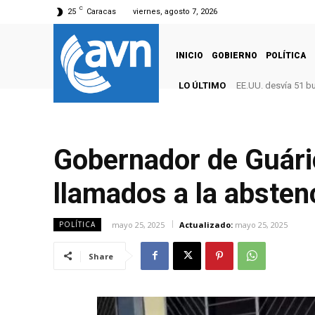
C
25
Caracas
viernes, agosto 7, 2026
INICIO
GOBIERNO
POLÍTICA
LO ÚLTIMO
EE.UU. desvía 51 b
Gobernador de Guári
llamados a la absten
mayo 25, 2025
Actualizado:
mayo 25, 2025
POLÍTICA
Share