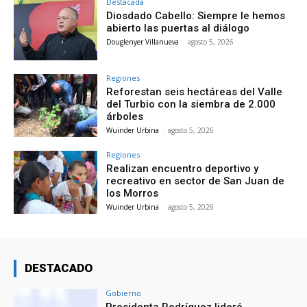
Destacada
Diosdado Cabello: Siempre le hemos
abierto las puertas al diálogo
Douglenyer Villanueva
-
agosto 5, 2026
Regiones
Reforestan seis hectáreas del Valle
del Turbio con la siembra de 2.000
árboles
Wuinder Urbina
-
agosto 5, 2026
Regiones
Realizan encuentro deportivo y
recreativo en sector de San Juan de
los Morros
Wuinder Urbina
-
agosto 5, 2026
DESTACADO
Gobierno
Presidenta Rodríguez lideró