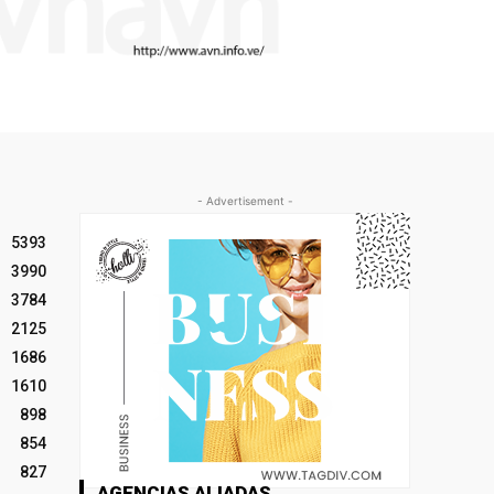
- Advertisement -
5393
3990
3784
2125
1686
1610
898
854
827
AGENCIAS ALIADAS