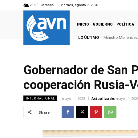
C
23.2
Caracas
viernes, agosto 7, 2026
INICIO
GOBIERNO
POLÍTICA
LO ÚLTIMO
Ministro Menéndez: 
Gobernador de San P
cooperación Rusia-V
mayo 11, 2025
Actualizado:
mayo 11, 202
INTERNACIONAL
Share