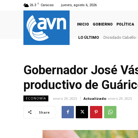
C
26.3
Caracas
jueves, agosto 6, 2026
INICIO
GOBIERNO
POLÍTICA
LO ÚLTIMO
Diosdado Cabello: 
Gobernador José Vás
productivo de Guáric
enero 29, 2025
Actualizado:
enero 29, 2025
ECONOMÍA
Share