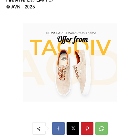
FIN/AVN/ EM/ EM/ FO/
© AVN - 2025