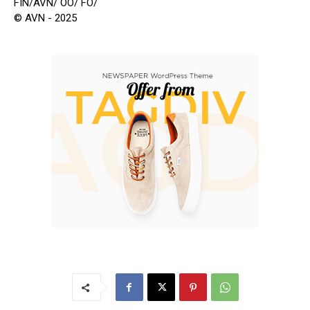
FIN/AVN/ OO/ FO/
© AVN - 2025