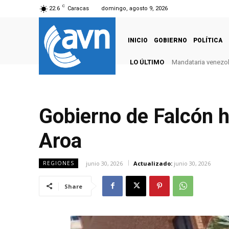
C
22.6
Caracas
domingo, agosto 9, 2026
INICIO
GOBIERNO
POLÍTICA
LO ÚLTIMO
Mandataria venezola
Gobierno de Falcón h
Aroa
junio 30, 2026
Actualizado:
junio 30, 2026
REGIONES
Share