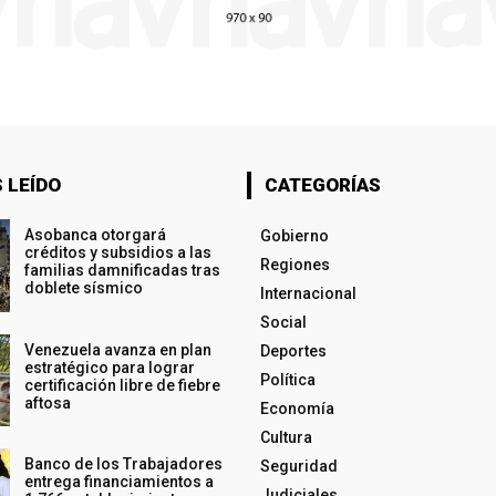
 LEÍDO
CATEGORÍAS
Asobanca otorgará
Gobierno
créditos y subsidios a las
Regiones
familias damnificadas tras
doblete sísmico
Internacional
Social
Venezuela avanza en plan
Deportes
estratégico para lograr
Política
certificación libre de fiebre
aftosa
Economía
Cultura
Banco de los Trabajadores
Seguridad
entrega financiamientos a
Judiciales