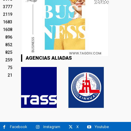
3777
2119
1683
1608
896
852
825
AGENCIAS ALIADAS
259
75
21
Facebook
Instagram
X
Youtube