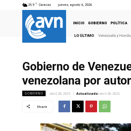
C
25.9
Caracas
jueves, agosto 6, 2026
INICIO
GOBIERNO
POLÍTICA
LO ÚLTIMO
Venezuela y Hondur
Gobierno de Venezue
venezolana por auto
abril 28, 2025
Actualizado:
abril 28, 2025
GOBIERNO
Share