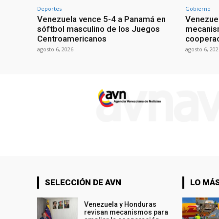
Deportes
Gobierno
Venezuela vence 5-4 a Panamá en
Venezuel
sóftbol masculino de los Juegos
mecanism
Centroamericanos
cooperac
agosto 6, 2026
agosto 6, 202
SELECCIÓN DE AVN
LO MÁS
Venezuela y Honduras
revisan mecanismos para