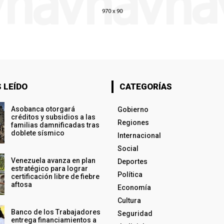
 LEÍDO
CATEGORÍAS
Asobanca otorgará
Gobierno
créditos y subsidios a las
Regiones
familias damnificadas tras
doblete sísmico
Internacional
Social
Venezuela avanza en plan
Deportes
estratégico para lograr
Política
certificación libre de fiebre
aftosa
Economía
Cultura
Banco de los Trabajadores
Seguridad
entrega financiamientos a