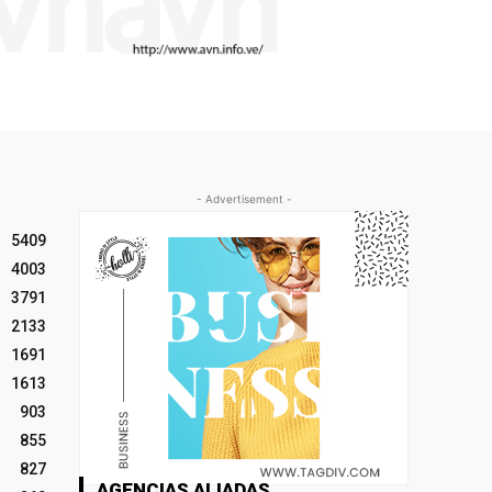
- Advertisement -
5409
4003
3791
2133
1691
1613
903
855
827
AGENCIAS ALIADAS