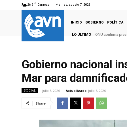
C
26.9
Caracas
viernes, agosto 7, 2026
INICIO
GOBIERNO
POLÍTICA
LO ÚLTIMO
ONU confirma pres
Gobierno nacional in
Mar para damnificad
julio 5, 2026
Actualizado:
julio 5, 2026
SOCIAL
Share