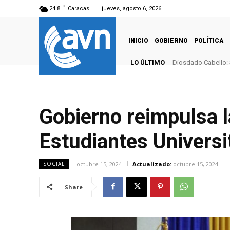
C
24.8
Caracas
jueves, agosto 6, 2026
INICIO
GOBIERNO
POLÍTICA
LO ÚLTIMO
Diosdado Cabello: 
Gobierno reimpulsa 
Estudiantes Universi
octubre 15, 2024
Actualizado:
octubre 15, 2024
SOCIAL
Share