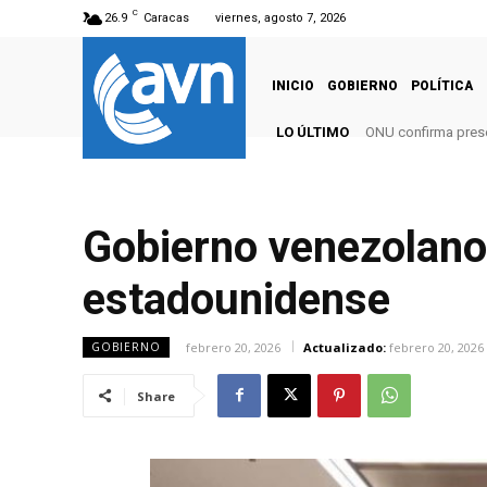
C
26.9
Caracas
viernes, agosto 7, 2026
INICIO
GOBIERNO
POLÍTICA
LO ÚLTIMO
ONU confirma pres
Gobierno venezolano
estadounidense
febrero 20, 2026
Actualizado:
febrero 20, 2026
GOBIERNO
Share