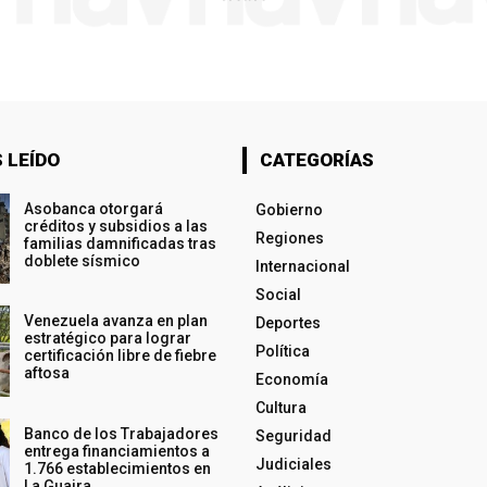
 LEÍDO
CATEGORÍAS
Asobanca otorgará
Gobierno
créditos y subsidios a las
Regiones
familias damnificadas tras
doblete sísmico
Internacional
Social
Venezuela avanza en plan
Deportes
estratégico para lograr
Política
certificación libre de fiebre
aftosa
Economía
Cultura
Banco de los Trabajadores
Seguridad
entrega financiamientos a
Judiciales
1.766 establecimientos en
La Guaira