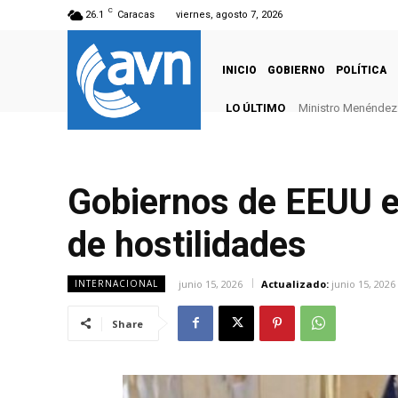
C
26.1
Caracas
viernes, agosto 7, 2026
INICIO
GOBIERNO
POLÍTICA
LO ÚLTIMO
Ministro Menéndez: 
Gobiernos de EEUU e
de hostilidades
junio 15, 2026
Actualizado:
junio 15, 2026
INTERNACIONAL
Share