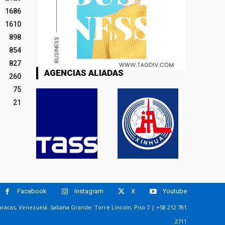
1686
1610
898
854
827
AGENCIAS ALIADAS
260
75
21
Facebook
Instagram
X
Youtube
racas, Venezuela. Sabana Grande. Torre Lincoln, Piso 7 | +58 212 781
2711