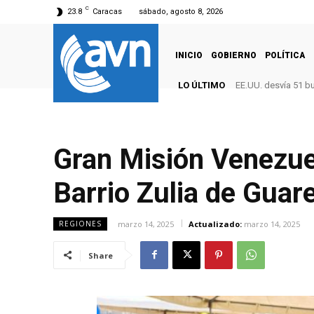
C
23.8
Caracas
sábado, agosto 8, 2026
INICIO
GOBIERNO
POLÍTICA
LO ÚLTIMO
EE.UU. desvía 51 b
Gran Misión Venezuel
Barrio Zulia de Guar
marzo 14, 2025
Actualizado:
marzo 14, 2025
REGIONES
Share