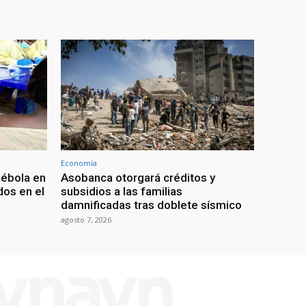
Economía
 ébola en
Asobanca otorgará créditos y
os en el
subsidios a las familias
damnificadas tras doblete sísmico
agosto 7, 2026