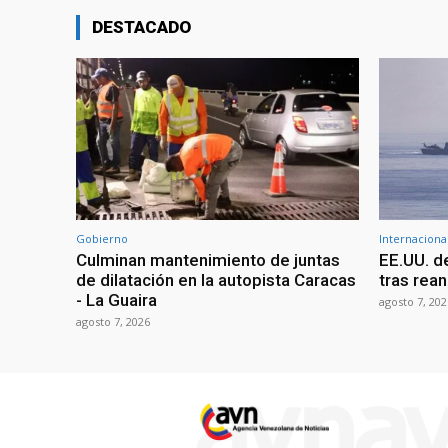
DESTACADO
Gobierno
Internaciona
Culminan mantenimiento de juntas
EE.UU. d
de dilatación en la autopista Caracas
tras rean
- La Guaira
agosto 7, 202
agosto 7, 2026