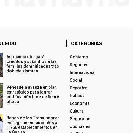
 LEÍDO
CATEGORÍAS
Asobanca otorgará
Gobierno
créditos y subsidios a las
Regiones
familias damnificadas tras
doblete sísmico
Internacional
Social
Venezuela avanza en plan
Deportes
estratégico para lograr
Política
certificación libre de fiebre
aftosa
Economía
Cultura
Banco de los Trabajadores
Seguridad
entrega financiamientos a
Judiciales
1.766 establecimientos en
La Guaira