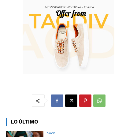
LO ÚLTIMO
Social