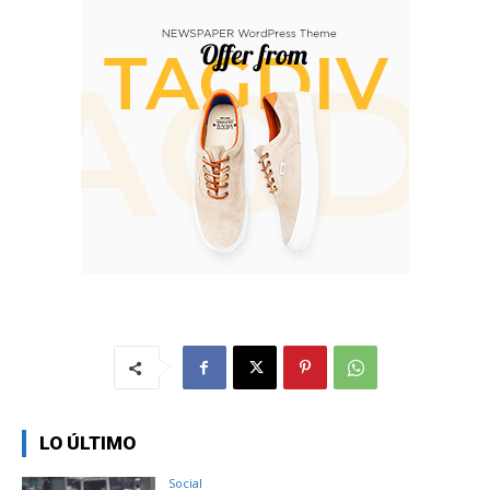
LO ÚLTIMO
Social