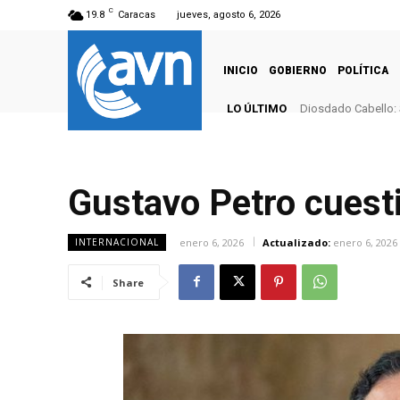
C
19.8
Caracas
jueves, agosto 6, 2026
INICIO
GOBIERNO
POLÍTICA
LO ÚLTIMO
Diosdado Cabello: 
Gustavo Petro cuesti
enero 6, 2026
Actualizado:
enero 6, 2026
INTERNACIONAL
Share