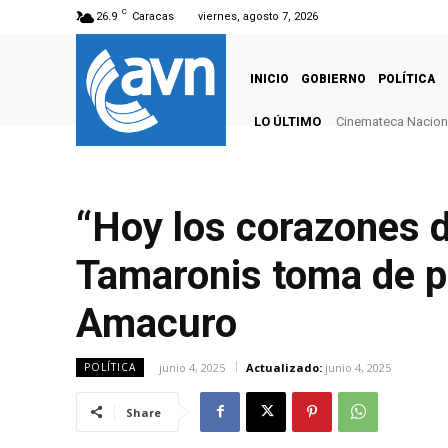
C
26.9
Caracas
viernes, agosto 7, 2026
INICIO
GOBIERNO
POLÍTICA
LO ÚLTIMO
Cinemateca Naciona
“Hoy los corazones d
Tamaronis toma de p
Amacuro
junio 4, 2025
Actualizado:
junio 4, 2025
POLÍTICA
Share