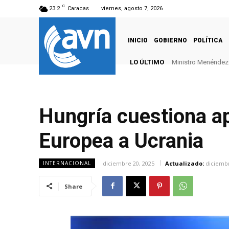
C
23.2
Caracas
viernes, agosto 7, 2026
INICIO
GOBIERNO
POLÍTICA
LO ÚLTIMO
Ministro Menéndez: 
Hungría cuestiona ap
Europea a Ucrania
diciembre 20, 2025
Actualizado:
diciembr
INTERNACIONAL
Share