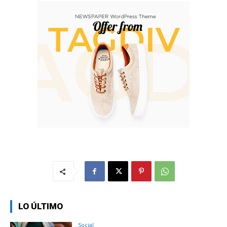
LO ÚLTIMO
Social