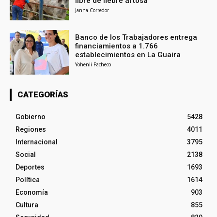
libre de fiebre aftosa
Janna Corredor
Banco de los Trabajadores entrega
financiamientos a 1.766
establecimientos en La Guaira
Yohenli Pacheco
CATEGORÍAS
Gobierno
5428
Regiones
4011
Internacional
3795
Social
2138
Deportes
1693
Política
1614
Economía
903
Cultura
855