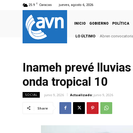
C
25.9
Caracas
jueves, agosto 6, 2026
INICIO
GOBIERNO
POLÍTICA
LO ÚLTIMO
Abren convocatoria
Inameh prevé lluvias
onda tropical 10
junio 9, 2026
Actualizado:
junio 9, 2026
SOCIAL
Share