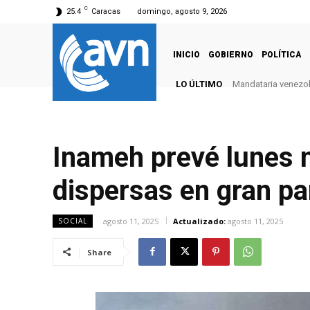
C
25.4
Caracas
domingo, agosto 9, 2026
INICIO
GOBIERNO
POLÍTICA
LO ÚLTIMO
Mandataria venezola
Inameh prevé lunes n
dispersas en gran pa
agosto 11, 2025
Actualizado:
agosto 11, 2025
SOCIAL
Share