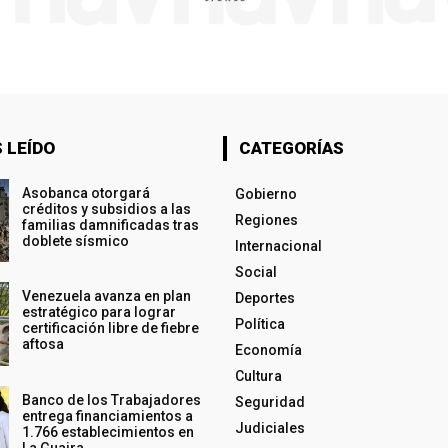
 LEÍDO
CATEGORÍAS
Asobanca otorgará
Gobierno
créditos y subsidios a las
Regiones
familias damnificadas tras
doblete sísmico
Internacional
Social
Venezuela avanza en plan
Deportes
estratégico para lograr
Política
certificación libre de fiebre
aftosa
Economía
Cultura
Banco de los Trabajadores
Seguridad
entrega financiamientos a
Judiciales
1.766 establecimientos en
La Guaira