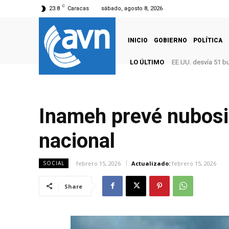
C
23.8
Caracas
sábado, agosto 8, 2026
INICIO
GOBIERNO
POLÍTICA
LO ÚLTIMO
EE.UU. desvía 51 b
Inameh prevé nubosida
nacional
febrero 15, 2026
Actualizado:
febrero 15, 2026
SOCIAL
Share