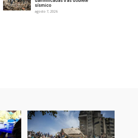
damnificadas tras doblete
sísmico
agosto 7, 2026