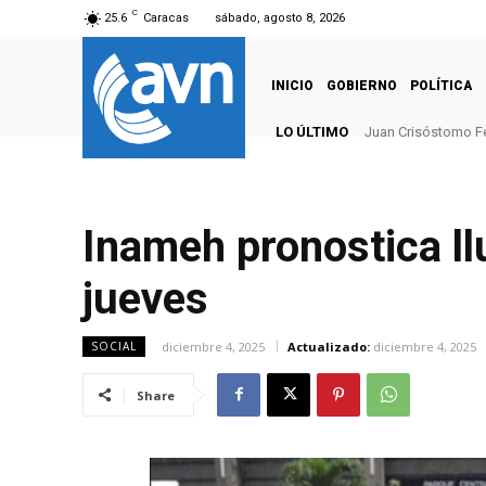
C
25.6
Caracas
sábado, agosto 8, 2026
INICIO
GOBIERNO
POLÍTICA
LO ÚLTIMO
Juan Crisóstomo F
Inameh pronostica ll
jueves
diciembre 4, 2025
Actualizado:
diciembre 4, 2025
SOCIAL
Share