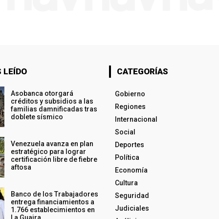
 LEÍDO
CATEGORÍAS
Asobanca otorgará
Gobierno
créditos y subsidios a las
Regiones
familias damnificadas tras
doblete sísmico
Internacional
Social
Venezuela avanza en plan
Deportes
estratégico para lograr
Política
certificación libre de fiebre
aftosa
Economía
Cultura
Banco de los Trabajadores
Seguridad
entrega financiamientos a
Judiciales
1.766 establecimientos en
La Guaira