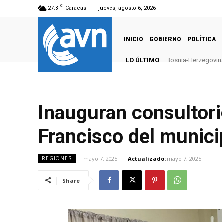
C
27.3
Caracas
jueves, agosto 6, 2026
INICIO
GOBIERNO
POLÍTICA
LO ÚLTIMO
Bosnia-Herzegovina
Inauguran consultori
Francisco del munici
mayo 7, 2025
Actualizado:
mayo 7, 2025
REGIONES
Share