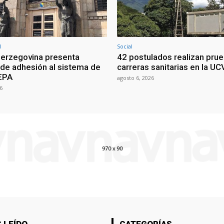
l
Social
erzegovina presenta
42 postulados realizan pru
d de adhesión al sistema de
carreras sanitarias en la UC
EPA
agosto 6, 2026
6
 LEÍDO
CATEGORÍAS