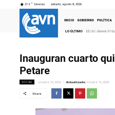
C
21.5
Caracas
sábado, agosto 8, 2026
INICIO
GOBIERNO
POLÍTICA
LO ÚLTIMO
EE.UU. desvía 51 b
Inauguran cuarto qui
Petare
octubre 15, 2024
Actualizado:
octubre 15, 2024
SOCIAL
Share