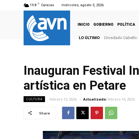
C
19.8
Caracas
miércoles, agosto 5, 2026
INICIO
GOBIERNO
POLÍTICA
LO ÚLTIMO
Diosdado Cabello: 
Inauguran Festival I
artística en Petare
febrero 15, 2026
Actualizado:
febrero 16, 2026
CULTURA
Share