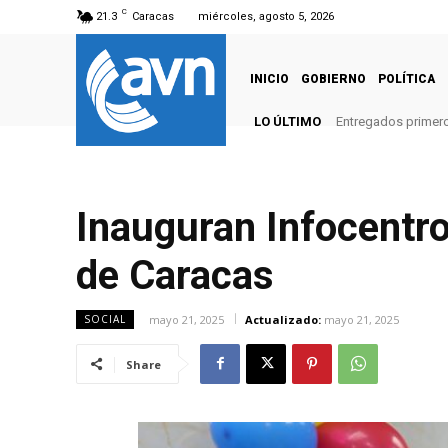
C
21.3
Caracas
miércoles, agosto 5, 2026
INICIO
GOBIERNO
POLÍTICA
LO ÚLTIMO
Entregados primero
Inauguran Infocentro
de Caracas
mayo 21, 2025
Actualizado:
mayo 21, 2025
SOCIAL
Share