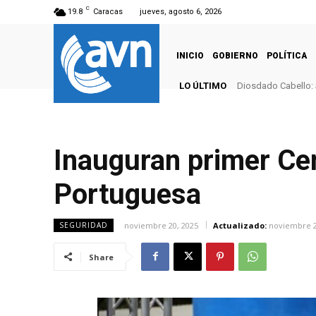
C
19.8
Caracas
jueves, agosto 6, 2026
INICIO
GOBIERNO
POLÍTICA
LO ÚLTIMO
Diosdado Cabello: 
Inauguran primer Ce
Portuguesa
noviembre 20, 2025
Actualizado:
noviembre 2
SEGURIDAD
Share