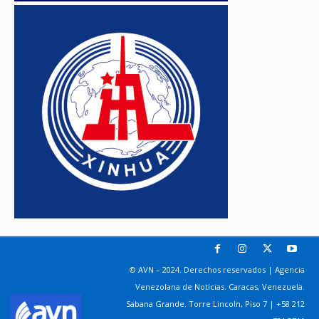
© AVN – 2024. Derechos reservados | Agencia
Venezolana de Noticias. Caracas, Venezuela.
Sabana Grande. Torre Lincoln, Piso 7 | +58 212