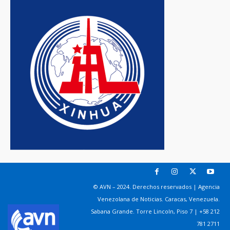
© AVN – 2024. Derechos reservados | Agencia
Venezolana de Noticias. Caracas, Venezuela.
Sabana Grande. Torre Lincoln, Piso 7 | +58 212
781 2711