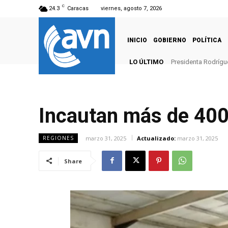
C
24.3
Caracas
viernes, agosto 7, 2026
INICIO
GOBIERNO
POLÍTICA
LO ÚLTIMO
Presidenta Rodrígu
Incautan más de 400
marzo 31, 2025
Actualizado:
marzo 31, 2025
REGIONES
Share