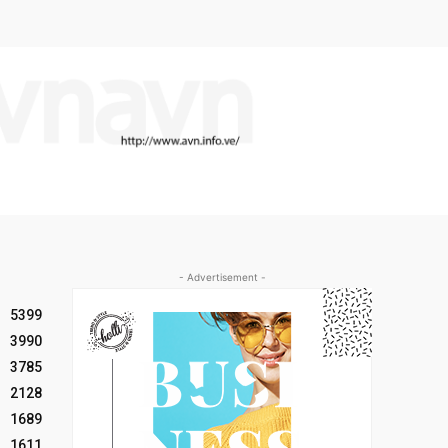
- Advertisement -
5399
3990
3785
2128
1689
1611