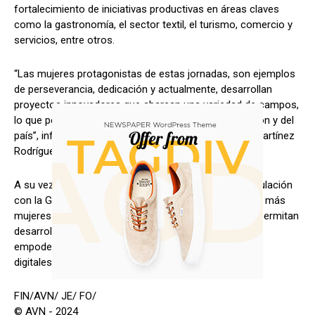
fortalecimiento de iniciativas productivas en áreas claves
como la gastronomía, el sector textil, el turismo, comercio y
servicios, entre otros.
“Las mujeres protagonistas de estas jornadas, son ejemplos
de perseverancia, dedicación y actualmente, desarrollan
proyectos innovadores que abarcan una variedad de campos,
lo que permite la diversidad de la economía en la región y del
país”, informó la gerente regional del Inces, Eneyda Martínez
Rodríguez.
A su vez afirmó que el compromiso del Inces en vinculación
con la Gran Misión Venezuela Mujer es garantizar que más
mujeres en Falcón accedan a oportunidades que les permitan
desarrollarse, priorizando la educación para su
empoderamiento y además promoviendo alternativas
digitales y tecnológicas.
FIN/AVN/ JE/ FO/
© AVN - 2024