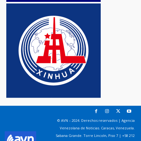
© AVN – 2024. Derechos reservados | Agencia
Venezolana de Noticias. Caracas, Venezuela.
Sabana Grande. Torre Lincoln, Piso 7 | +58 212